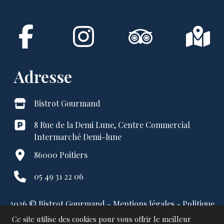
Adresse
Bistrot Gourmand
8 Rue de la Demi Lune, Centre Commercial
Intermarché Demi-lune
86000 Poitiers
05 49 31 22 06
2026 © Bistrot Gourmand -
Mentions légales
-
Politique
de confidentialité
-
Panneau d'administration
Ce site utilise des cookies pour vous offrir le meilleur