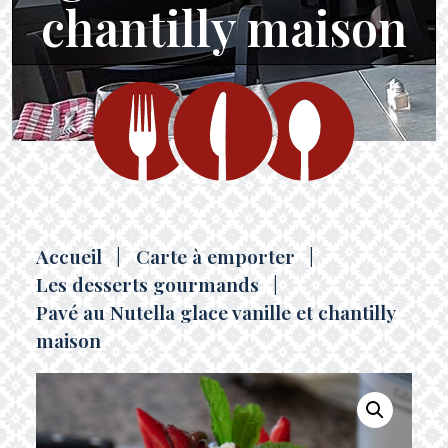
chantilly maison
Accueil
|
Carte à emporter
|
Les desserts gourmands
|
Pavé au Nutella glace vanille et chantilly
maison